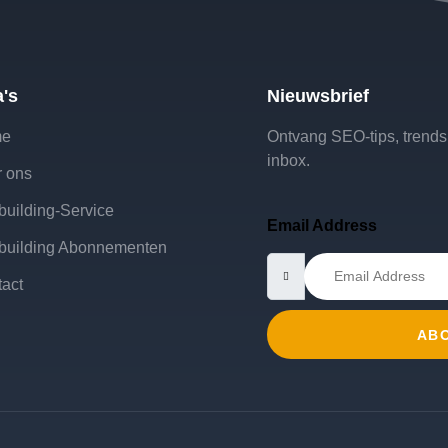
a's
Nieuwsbrief
me
Ontvang SEO-tips, trends e
inbox.
 ons
building-Service
Email Address
building Abonnementen
act
AB