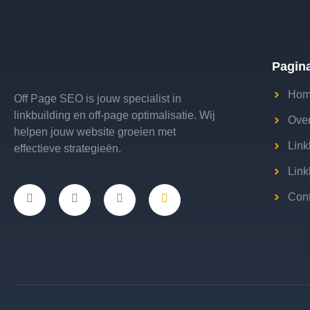
Pagin
Ho
Off Page SEO is jouw specialist in
linkbuilding en off-page optimalisatie. Wij
Over
helpen jouw website groeien met
Link
effectieve strategieën.
Link
Cont